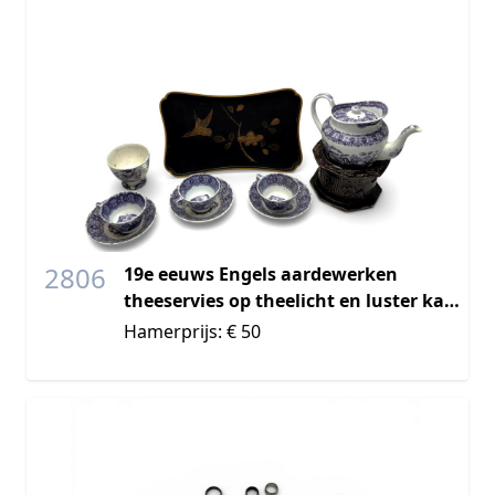
2806
19e eeuws Engels aardewerken
theeservies op theelicht en luster kan
op Japans dienblad
Hamerprijs: € 50