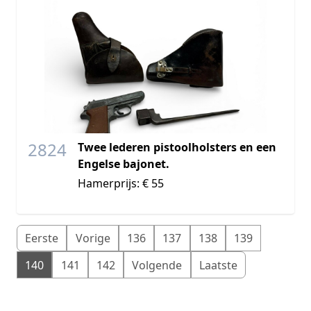
2824
Twee lederen pistoolholsters en een
Engelse bajonet.
Hamerprijs: € 55
Eerste
Vorige
136
137
138
139
140
141
142
Volgende
Laatste