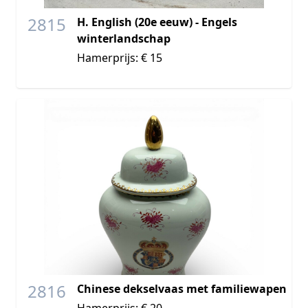
2815
H. English (20e eeuw) - Engels
winterlandschap
Hamerprijs: € 15
2816
Chinese dekselvaas met familiewapen
Hamerprijs: € 20