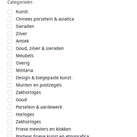
Categorieën
Kunst
Chinees porselein & aziatica
Sieraden
Zilver
Antiek
Goud, zilver & sieraden
Meubels
Overig
Militaria
Design & toegepaste kunst
Munten en postzegels
Zakhorloges
Goud
Porselein & aardewerk
Horloges
Zakhorloges
Friese meesters en klokken
Postwar Friese kunst en etnografica