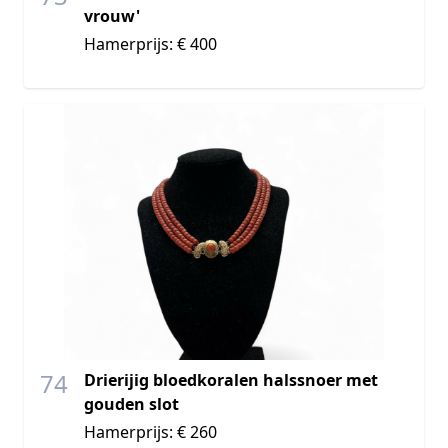
vrouw'
Hamerprijs: € 400
74
Drierijig bloedkoralen halssnoer met
gouden slot
Hamerprijs: € 260