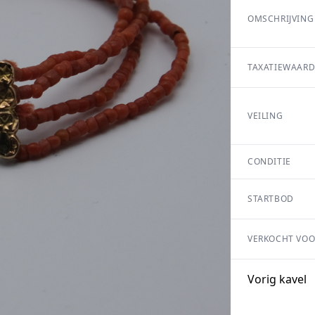
OMSCHRIJVING
TAXATIEWAARD
VEILING
CONDITIE
STARTBOD
VERKOCHT VOO
Vorig kavel