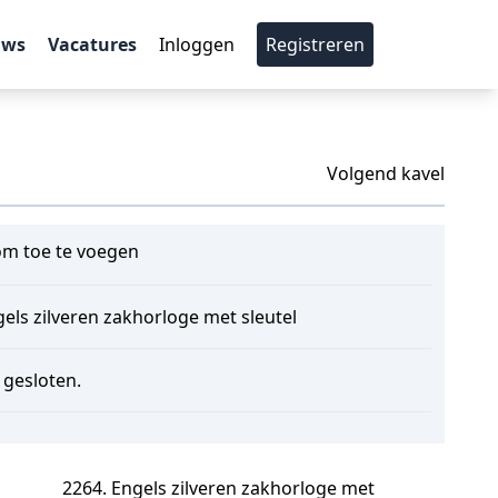
uws
Vacatures
Inloggen
Registreren
Volgend kavel
m toe te voegen
els zilveren zakhorloge met sleutel
s gesloten.
2264. Engels zilveren zakhorloge met