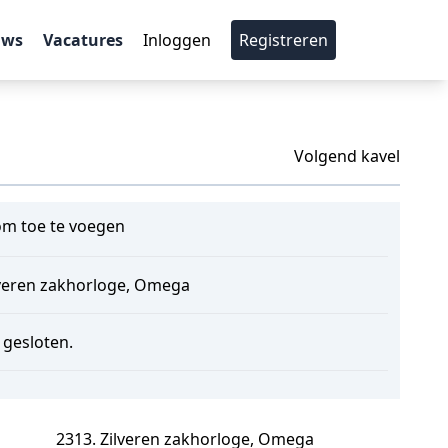
uws
Vacatures
Inloggen
Registreren
Volgend kavel
m toe te voegen
lveren zakhorloge, Omega
s gesloten.
2313. Zilveren zakhorloge, Omega