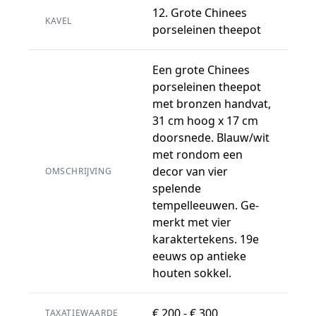
12. Grote Chinees
KAVEL
porseleinen theepot
Een grote Chinees
porseleinen theepot
met bronzen handvat,
31 cm hoog x 17 cm
doorsnede. Blauw/wit
met rondom een
decor van vier
OMSCHRIJVING
spelende
tempelleeuwen. Ge-
merkt met vier
karaktertekens. 19e
eeuws op antieke
houten sokkel.
€ 200 - € 300
TAXATIEWAARDE