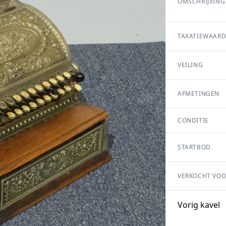
OMSCHRIJVING
TAXATIEWAARD
VEILING
AFMETINGEN
CONDITIE
STARTBOD
VERKOCHT VOO
Vorig kavel