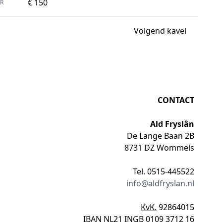
€ 150
R
Volgend kavel
CONTACT
Ald Fryslân
De Lange Baan 2B
8731 DZ Wommels
Tel. 0515-445522
info@aldfryslan.nl
KvK.
92864015
IBAN
NL21 INGB 0109 3712 16