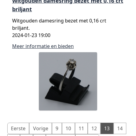
Witgouden damesring bezet met 0,16 crt
briljant
Witgouden damesring bezet met 0,16 crt
briljant.
2024-01-23 19:00
Meer informatie en bieden
Eerste
Vorige
9
10
11
12
13
14